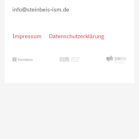
info@steinbeis-ism.de
Impressum
Datenschutzerklärung
St
einbeis Institut
e f
or
Science
and
Mark
et
s